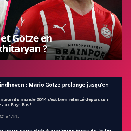
 et Götze en
hitaryan ?
indhoven : Mario Götze prolonge jusqu’en
mpion du monde 2014 s'est bien relancé depuis son
e aux Pays-Bas !
021 à 17h15
joueurs sans club à quelques jours de la fin