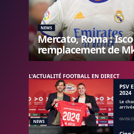
NEWS
Mercato, Roma : Isco
remplacement de Mk
L'ACTUALITÉ FOOTBALL EN DIRECT
PSV E
2024
Le cha
arrivé
06/09/2
NEWS
Cinq 