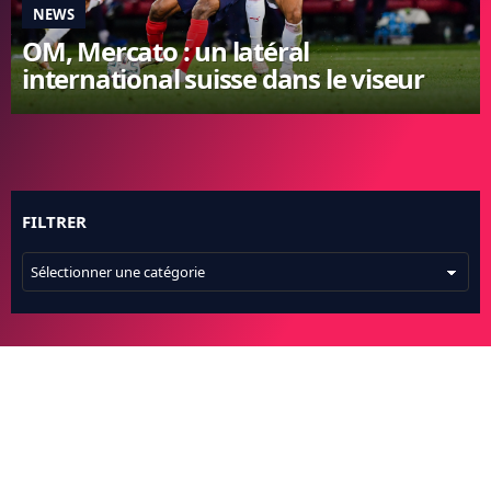
NEWS
FC BARCELONE
OM, Mercato : un latéral
MANCHESTER UNITED
international suisse dans le viseur
CHELSEA
ARSENAL
BAYERN
L'AVIS DE LA RÉDAC'
FILTRER