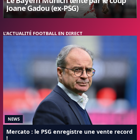
Le Bayern Munich tenté par le coup
Joane Gadou (ex-PSG)
FC BARCELONE
MANCHESTER UNITED
CHELSEA
ARSENAL
L'ACTUALITÉ FOOTBALL EN DIRECT
BAYERN
L'AVIS DE LA RÉDAC'
NEWS
Mercato : le PSG enregistre une vente record
!