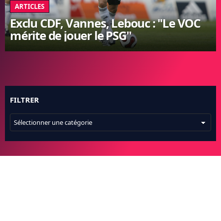
ARTICLES
FC BARCELONE
Exclu CDF, Vannes, Lebouc : "Le VOC
MANCHESTER UNITED
mérite de jouer le PSG"
CHELSEA
ARSENAL
BAYERN
L'AVIS DE LA RÉDAC'
FILTRER