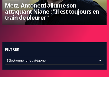
Metz, Antonetti allume son
FC BARCELONE
attaquant Niane : "Il est toujours en
MANCHESTER UNITED
train de pleurer"
CHELSEA
ARSENAL
BAYERN
L'AVIS DE LA RÉDAC'
FILTRER