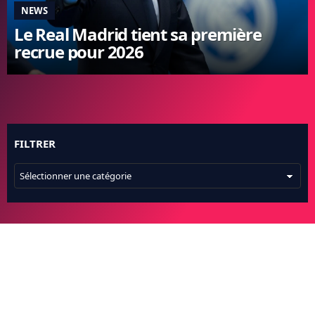
NEWS
FC BARCELONE
Le Real Madrid tient sa première
MANCHESTER UNITED
recrue pour 2026
CHELSEA
ARSENAL
BAYERN
L'AVIS DE LA RÉDAC'
FILTRER