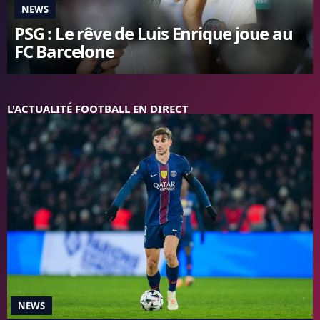
NEWS
FC BARCELONE
PSG : Le rêve de Luis Enrique joue au
MANCHESTER UNITED
FC Barcelone
CHELSEA
ARSENAL
BAYERN
L'AVIS DE LA RÉDAC'
L'ACTUALITÉ FOOTBALL EN DIRECT
NEWS