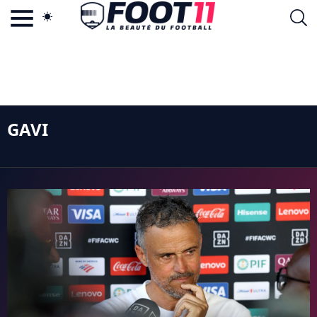
ACTU FOOTBALL POPULAIRE
FOOT11.COM
TAGS
LA TEAM
LA CHARTE
VIE PRIVÉE
GAVI
CGU
CONTACTEZ-NOUS
MERCATO
CDM 2026
EDF
PSG
LIGUE 1
REAL MADRID