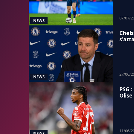
07/07/2
NEWS
Chels
s'att
27/06/2
NEWS
PSG :
Olise
11/06/2
NEWS