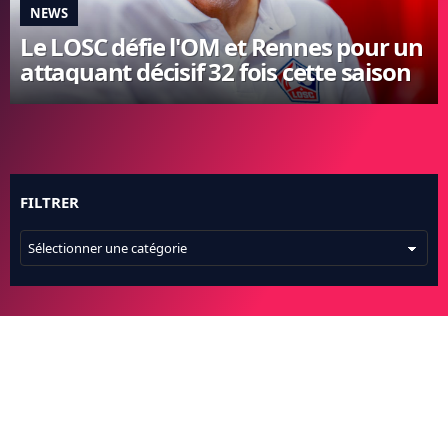
NEWS
FC BARCELONE
Le LOSC défie l'OM et Rennes pour un
MANCHESTER UNITED
attaquant décisif 32 fois cette saison
CHELSEA
ARSENAL
BAYERN
L'AVIS DE LA RÉDAC'
FILTRER