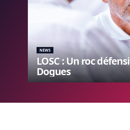
NEWS
LOSC : Un roc défensif
Dogues