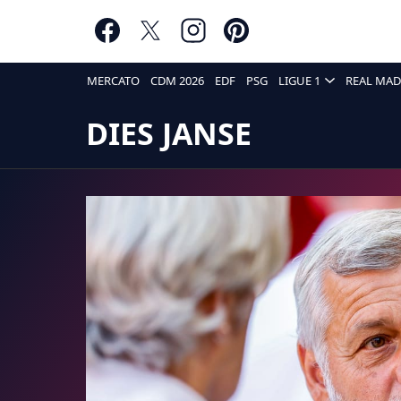
MERCATO
CDM 2026
EDF
PSG
LIGUE 1
REAL MAD
DIES JANSE