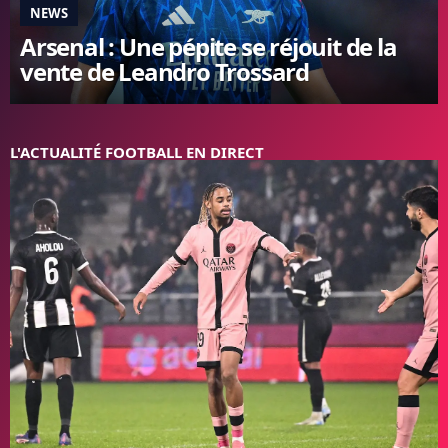
NEWS
FC BARCELONE
Arsenal : Une pépite se réjouit de la
MANCHESTER UNITED
vente de Leandro Trossard
CHELSEA
ARSENAL
BAYERN
L'AVIS DE LA RÉDAC'
L'ACTUALITÉ FOOTBALL EN DIRECT