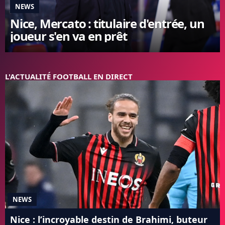
NEWS
FC BARCELONE
Nice, Mercato : titulaire d'entrée, un
MANCHESTER UNITED
joueur s'en va en prêt
CHELSEA
ARSENAL
BAYERN
L'AVIS DE LA RÉDAC'
L'ACTUALITÉ FOOTBALL EN DIRECT
NEWS
Nice : l’incroyable destin de Brahimi, buteur