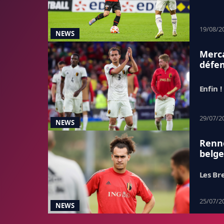
19/08/2
NEWS
Merca
défe
Enfin !
29/07/2
NEWS
Renne
belge
Les Br
25/07/2
NEWS