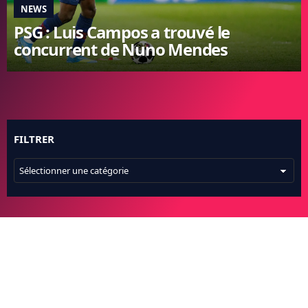
NEWS
FC BARCELONE
PSG : Luis Campos a trouvé le
MANCHESTER UNITED
concurrent de Nuno Mendes
CHELSEA
ARSENAL
BAYERN
L'AVIS DE LA RÉDAC'
FILTRER