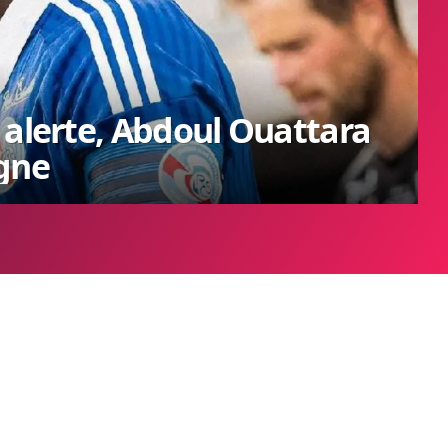
 alerte, Abdoul Ouattara
agne