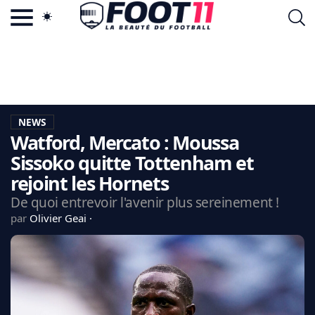
ACTU FOOTBALL POPULAIRE
FOOT11.COM
TAGS
LA TEAM
LA CHARTE
NEWS
VIE PRIVÉE
Watford, Mercato : Moussa
CGU
CONTACTEZ-NOUS
Sissoko quitte Tottenham et
rejoint les Hornets
De quoi entrevoir l'avenir plus sereinement !
par
Olivier Geai
MERCATO
CDM 2026
EDF
PSG
LIGUE 1
REAL MADRID