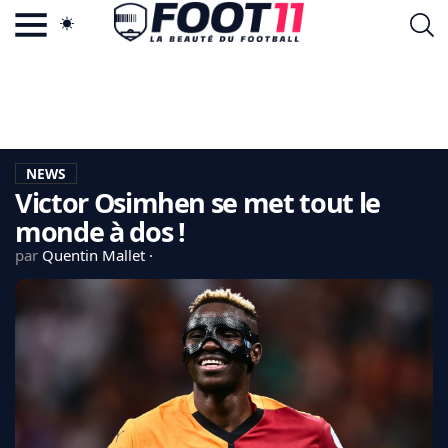
ACTU FOOTBALL POPULAIRE
FOOT11.COM
TAGS
LA TEAM
LA CHARTE
NEWS
VIE PRIVÉE
Victor Osimhen se met tout le
CGU
CONTACTEZ-NOUS
monde à dos !
par
Quentin Mallet
MERCATO
CDM 2026
EDF
PSG
LIGUE 1
REAL MADRID