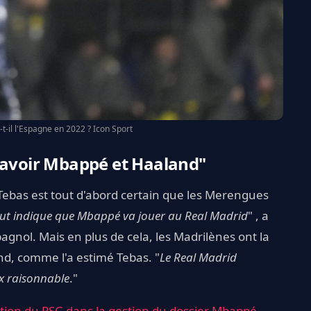
-t-il l'Espagne en 2022 ? Icon Sport
t avoir Mbappé et Haaland"
. Tebas est tout d'abord certain que les Merengues
ut indique que Mbappé va jouer au Real Madrid
" , a
gnol. Mais en plus de cela, les Madrilènes ont la
nd, comme l'a estimé Tebas. "
Le Real Madrid
rix raisonnable
."
ection du PSG dans la gestion du dossier Mbappé