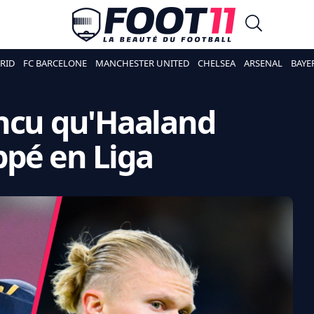
RID
FC BARCELONE
MANCHESTER UNITED
CHELSEA
ARSENAL
BAYE
incu qu'Haaland
ppé en Liga