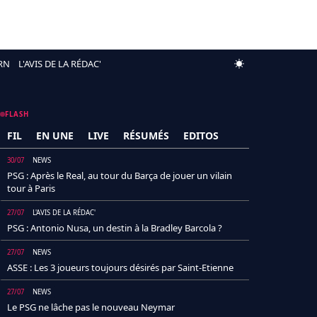
RN
L'AVIS DE LA RÉDAC'
FLASH
FIL
EN UNE
LIVE
RÉSUMÉS
EDITOS
30/07
NEWS
PSG : Après le Real, au tour du Barça de jouer un vilain
tour à Paris
27/07
L'AVIS DE LA RÉDAC'
PSG : Antonio Nusa, un destin à la Bradley Barcola ?
27/07
NEWS
ASSE : Les 3 joueurs toujours désirés par Saint-Etienne
27/07
NEWS
Le PSG ne lâche pas le nouveau Neymar