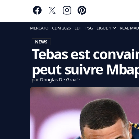
MERCATO
CDM 2026
EDF
PSG
LIGUE 1
REAL MAD
NEWS
Tebas est conva
peut suivre Mba
par
Douglas De Graaf