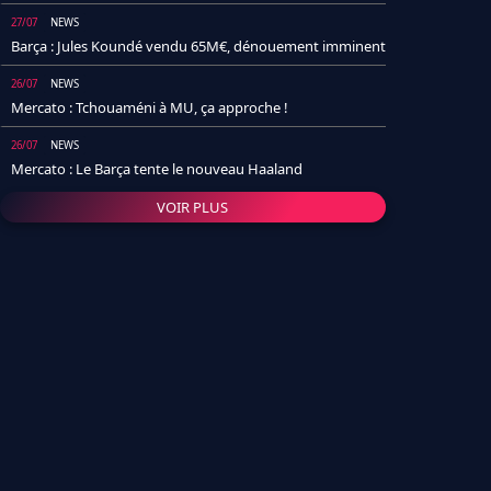
27/07
NEWS
Barça : Jules Koundé vendu 65M€, dénouement imminent
26/07
NEWS
Mercato : Tchouaméni à MU, ça approche !
26/07
NEWS
Mercato : Le Barça tente le nouveau Haaland
VOIR PLUS
26/07
NEWS
Real Madrid : Un socio annonce la date et le transfert de
Yan Diomande
25/07
NEWS
PSG : Après Arsenal, un autre club lâche l'affaire pour
Barcola
24/07
NEWS
Barça : Karim Adeyemi sème déjà la zizanie dans le
vestiaire !
24/07
L'AVIS DE LA RÉDAC'
Real Madrid : Pourquoi l'arrivée de Michael Olise va