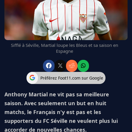
FC BARCELONE
MANCHESTER UNITED
CHELSEA
ARSENAL
BAYERN
L'AVIS DE LA RÉDAC'
Sifflé à Séville, Martial loupe les Bleus et sa saison en
Espagne
Préférez Foot11.com sur Google
Anthony Martial ne vit pas sa meilleure
saison. Avec seulement un but en huit
matchs, le Français n'y est pas et les
supporters du FC Séville ne veulent plus lui
accorder de nouvelles chances.