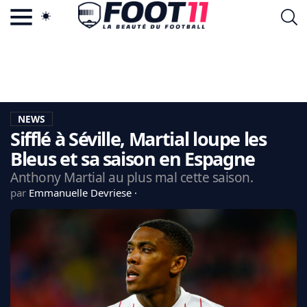
ACTU FOOTBALL POPULAIRE
FOOT11.COM
TAGS
LA TEAM
LA CHARTE
NEWS
VIE PRIVÉE
Sifflé à Séville, Martial loupe les
CGU
CONTACTEZ-NOUS
Bleus et sa saison en Espagne
Anthony Martial au plus mal cette saison.
par
Emmanuelle Devriese
MERCATO
CDM 2026
EDF
PSG
LIGUE 1
REAL MADRID