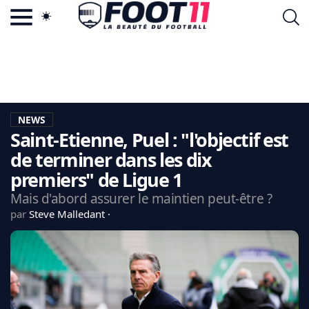
ACTU FOOTBALL POPULAIRE
FOOT11.COM
TAGS
LA TEAM
LA CHARTE
NEWS
VIE PRIVÉE
Saint-Etienne, Puel : "l'objectif est
CGU
CONTACTEZ-NOUS
de terminer dans les dix
premiers" de Ligue 1
Mais d'abord assurer le maintien peut-être ?
par
Steve Malledant
MERCATO
CDM 2026
EDF
PSG
LIGUE 1
REAL MADRID