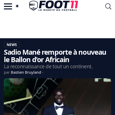
ACTU FOOTBALL POPULAIRE
FOOT11.COM
TAGS
LA TEAM
LA CHARTE
NEWS
VIE PRIVÉE
Sadio Mané remporte à nouveau
CGU
CONTACTEZ-NOUS
le Ballon d'or Africain
La reconnaissance de tout un continent.
par
Bastien Bruyland
MERCATO
CDM 2026
EDF
PSG
LIGUE 1
REAL MADRID