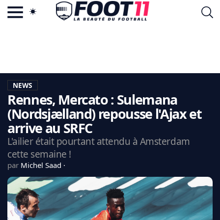
ACTU FOOTBALL POPULAIRE
FOOT11.COM
TAGS
LA TEAM
LA CHARTE
NEWS
VIE PRIVÉE
Rennes, Mercato : Sulemana
CGU
CONTACTEZ-NOUS
(Nordsjælland) repousse l'Ajax et
arrive au SRFC
L'ailier était pourtant attendu à Amsterdam
cette semaine !
MERCATO
par
Michel Saad
CDM 2026
EDF
PSG
LIGUE 1
REAL MADRID