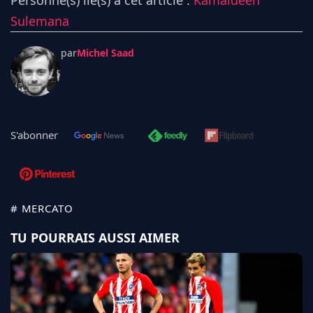
Personne(s) lié(s) à cet article :
Kamaldeen
Sulemana
par
Michel Saad
S'abonner
# MERCATO
TU POURRAIS AUSSI AIMER