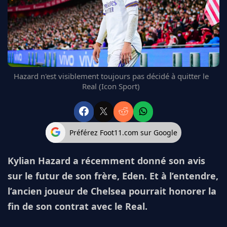
FC BARCELONE
MANCHESTER UNITED
CHELSEA
ARSENAL
BAYERN
L'AVIS DE LA RÉDAC'
Hazard n'est visiblement toujours pas décidé à quitter le
Real (Icon Sport)
Préférez Foot11.com sur Google
Kylian Hazard a récemment donné son avis
sur le futur de son frère, Eden. Et à l’entendre,
l’ancien joueur de Chelsea pourrait honorer la
fin de son contrat avec le Real.