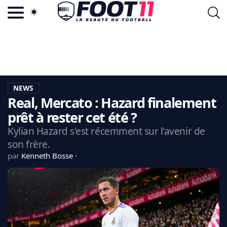
ACTU FOOTBALL POPULAIRE
FOOT11.COM
TAGS
LA TEAM
LA CHARTE
NEWS
VIE PRIVÉE
Real, Mercato : Hazard finalement
CGU
CONTACTEZ-NOUS
prêt à rester cet été ?
Kylian Hazard s'est récemment sur l'avenir de
son frère.
par
Kenneth Bosse
MERCATO
CDM 2026
EDF
PSG
LIGUE 1
REAL MADRID