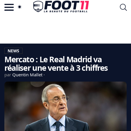
ACTU FOOTBALL POPULAIRE
FOOT11.COM
TAGS
LA TEAM
LA CHARTE
NEWS
VIE PRIVÉE
Mercato : Le Real Madrid va
CGU
CONTACTEZ-NOUS
réaliser une vente à 3 chiffres
par
Quentin Mallet
MERCATO
CDM 2026
EDF
PSG
LIGUE 1
REAL MADRID