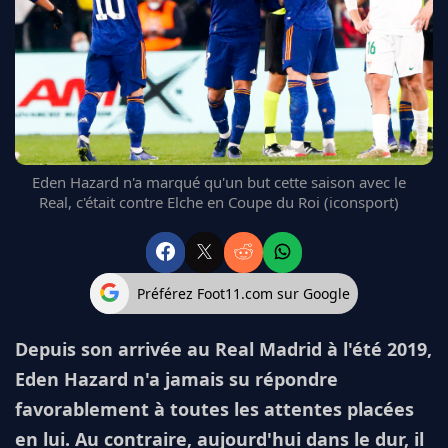
FC BARCELONE
MANCHESTER UNITED
CHELSEA
ARSENAL
BAYERN
L'AVIS DE LA RÉDAC'
Eden Hazard n'a marqué qu'un but cette saison avec le
Real, c'était contre Elche en Coupe du Roi (iconsport)
Préférez Foot11.com sur Google
Depuis son arrivée au Real Madrid à l'été 2019,
Eden Hazard n'a jamais su répondre
favorablement à toutes les attentes placées
en lui. Au contraire, aujourd'hui dans le dur, il