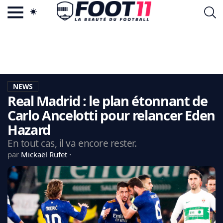
ACTU FOOTBALL POPULAIRE
FOOT11.COM
TAGS
LA TEAM
LA CHARTE
NEWS
VIE PRIVÉE
Real Madrid : le plan étonnant de
CGU
CONTACTEZ-NOUS
Carlo Ancelotti pour relancer Eden
Hazard
En tout cas, il va encore rester.
par
Mickaël Rufet
MERCATO
CDM 2026
EDF
PSG
LIGUE 1
REAL MADRID