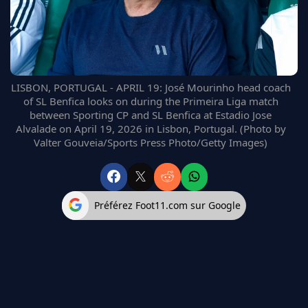
FC BARCELONE
MANCHESTER UNITED
CHELSEA
ARSENAL
BAYERN
LISBON, PORTUGAL - APRIL 19: José Mourinho head coach
L'AVIS DE LA RÉDAC'
of SL Benfica looks on during the Primeira Liga match
between Sporting CP and SL Benfica at Estadio Jose
Alvalade on April 19, 2026 in Lisbon, Portugal. (Photo by
Valter Gouveia/Sports Press Photo/Getty Images)
Préférez Foot11.com sur Google