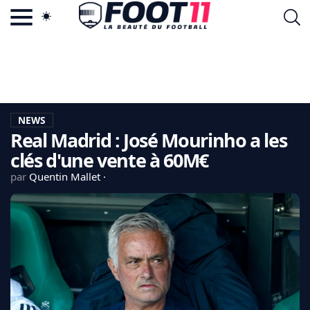
ACTU FOOTBALL POPULAIRE
FOOT11.COM
TAGS
LA TEAM
LA CHARTE
NEWS
VIE PRIVÉE
Real Madrid : José Mourinho a les
CGU
CONTACTEZ-NOUS
clés d'une vente à 60M€
par
Quentin Mallet
MERCATO
CDM 2026
EDF
PSG
LIGUE 1
REAL MADRID