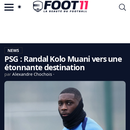
ACTU FOOTBALL POPULAIRE
FOOT11.COM
TAGS
LA TEAM
LA CHARTE
NEWS
VIE PRIVÉE
PSG : Randal Kolo Muani vers une
CGU
CONTACTEZ-NOUS
étonnante destination
par
Alexandre Chochois
MERCATO
CDM 2026
EDF
PSG
LIGUE 1
REAL MADRID