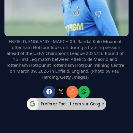
FC BARCELONE
MANCHESTER UNITED
CHELSEA
ARSENAL
BAYERN
ENFIELD, ENGLAND - MARCH 09: Randal Kolo Muani of
L'AVIS DE LA RÉDAC'
Tottenham Hotspur looks on during a training session
ahead of the UEFA Champions League 2025/26 Round of
16 First Leg match between Atletico de Madrid and
Tottenham Hotspur at Tottenham Hotspur Training Centre
on March 09, 2026 in Enfield, England. (Photo by Paul
Harding/Getty Images)
Préférez Foot11.com sur Google