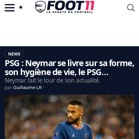
ACTU FOOTBALL POPULAIRE
FOOT11.COM
TAGS
LA TEAM
LA CHARTE
NEWS
VIE PRIVÉE
PSG : Neymar se livre sur sa forme,
CGU
CONTACTEZ-NOUS
son hygiène de vie, le PSG…
Neymar fait le tour de son actualité.
par
Guillaume LR
MERCATO
CDM 2026
EDF
PSG
LIGUE 1
REAL MADRID