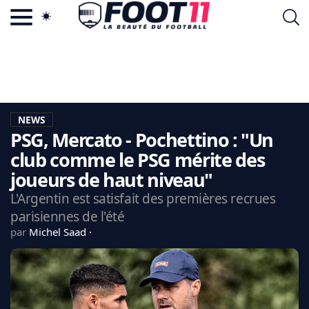
ACTU FOOTBALL POPULAIRE
FOOT11.COM
TAGS
LA TEAM
LA CHARTE
NEWS
VIE PRIVÉE
PSG, Mercato - Pochettino : "Un
CGU
CONTACTEZ-NOUS
club comme le PSG mérite des
joueurs de haut niveau"
L'Argentin est satisfait des premières recrues
parisiennes de l'été
MERCATO
par
Michel Saad
CDM 2026
EDF
PSG
LIGUE 1
REAL MADRID