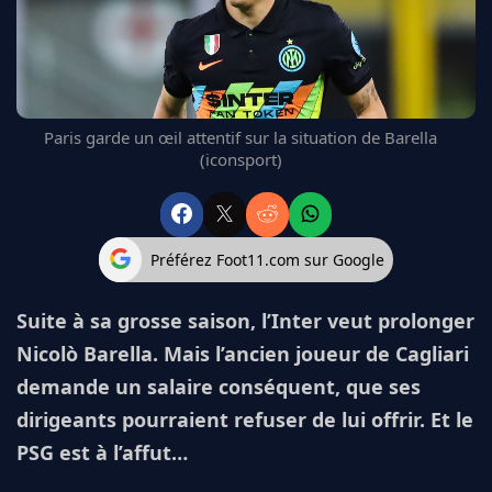
FC BARCELONE
MANCHESTER UNITED
CHELSEA
ARSENAL
BAYERN
Paris garde un œil attentif sur la situation de Barella
L'AVIS DE LA RÉDAC'
(iconsport)
Préférez Foot11.com sur Google
Suite à sa grosse saison, l’Inter veut prolonger
Nicolò Barella. Mais l’ancien joueur de Cagliari
demande un salaire conséquent, que ses
dirigeants pourraient refuser de lui offrir. Et le
PSG est à l’affut…