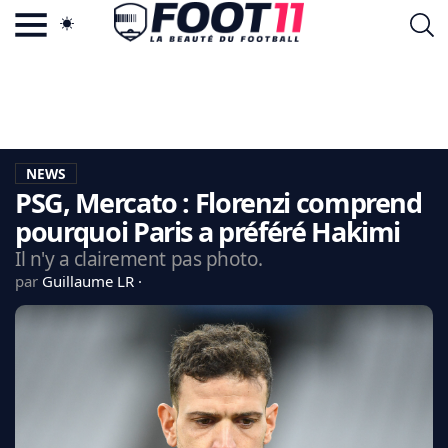
ACTU FOOTBALL POPULAIRE
FOOT11.COM
TAGS
LA TEAM
LA CHARTE
NEWS
VIE PRIVÉE
PSG, Mercato : Florenzi comprend
CGU
CONTACTEZ-NOUS
pourquoi Paris a préféré Hakimi
Il n'y a clairement pas photo.
par
Guillaume LR
MERCATO
CDM 2026
EDF
PSG
LIGUE 1
REAL MADRID