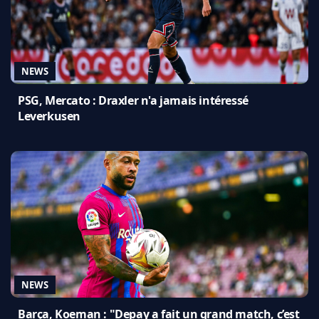
NEWS
PSG, Mercato : Draxler n'a jamais intéressé
Leverkusen
NEWS
Barça, Koeman : "Depay a fait un grand match, c’est