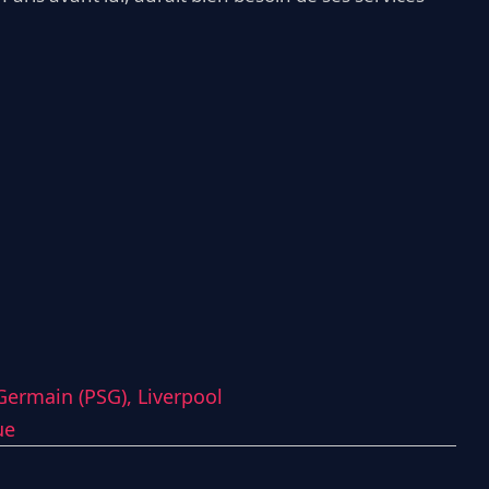
-Germain (PSG),
Liverpool
ue