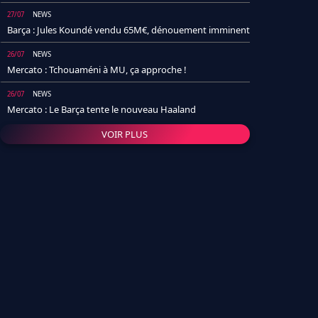
27/07
NEWS
Barça : Jules Koundé vendu 65M€, dénouement imminent
26/07
NEWS
Mercato : Tchouaméni à MU, ça approche !
26/07
NEWS
Mercato : Le Barça tente le nouveau Haaland
VOIR PLUS
26/07
NEWS
Real Madrid : Un socio annonce la date et le transfert de
Yan Diomande
25/07
NEWS
PSG : Après Arsenal, un autre club lâche l'affaire pour
Barcola
24/07
NEWS
Barça : Karim Adeyemi sème déjà la zizanie dans le
vestiaire !
24/07
L'AVIS DE LA RÉDAC'
Real Madrid : Pourquoi l'arrivée de Michael Olise va