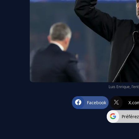
Luis Enrique, l'e
Facebook
X.co
Préfére