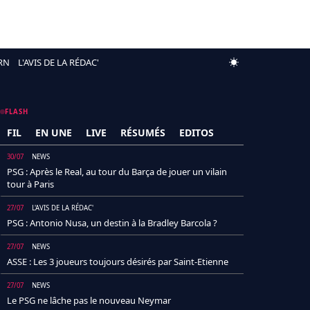
RN
L'AVIS DE LA RÉDAC'
FLASH
FIL
EN UNE
LIVE
RÉSUMÉS
EDITOS
30/07
NEWS
PSG : Après le Real, au tour du Barça de jouer un vilain
tour à Paris
27/07
L'AVIS DE LA RÉDAC'
PSG : Antonio Nusa, un destin à la Bradley Barcola ?
27/07
NEWS
ASSE : Les 3 joueurs toujours désirés par Saint-Etienne
27/07
NEWS
Le PSG ne lâche pas le nouveau Neymar