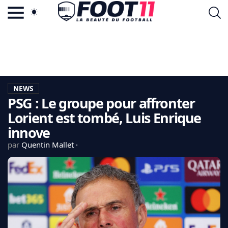
ACTU FOOTBALL POPULAIRE
FOOT11.COM
TAGS
LA TEAM
LA CHARTE
NEWS
VIE PRIVÉE
PSG : Le groupe pour affronter
CGU
CONTACTEZ-NOUS
Lorient est tombé, Luis Enrique
innove
par
Quentin Mallet
MERCATO
CDM 2026
EDF
PSG
LIGUE 1
REAL MADRID