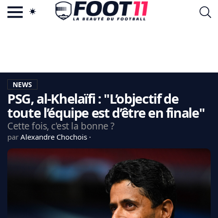
ACTU FOOTBALL POPULAIRE
FOOT11.COM
TAGS
LA TEAM
LA CHARTE
NEWS
VIE PRIVÉE
PSG, al-Khelaïfi : "L’objectif de
CGU
CONTACTEZ-NOUS
toute l’équipe est d’être en finale"
Cette fois, c'est la bonne ?
par
Alexandre Chochois
MERCATO
CDM 2026
EDF
PSG
LIGUE 1
REAL MADRID