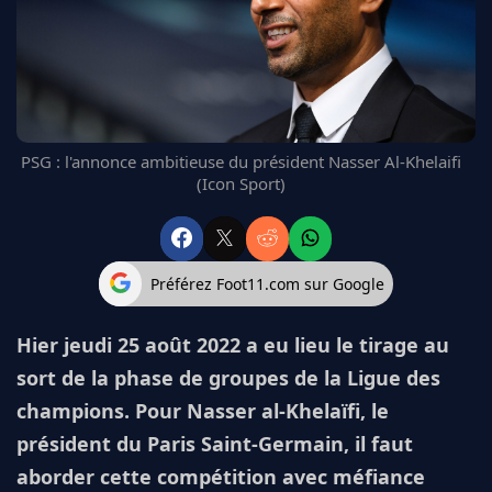
FC BARCELONE
MANCHESTER UNITED
CHELSEA
ARSENAL
BAYERN
L'AVIS DE LA RÉDAC'
PSG : l'annonce ambitieuse du président Nasser Al-Khelaifi
(Icon Sport)
Préférez Foot11.com sur Google
Hier jeudi 25 août 2022 a eu lieu le tirage au
sort de la phase de groupes de la Ligue des
champions. Pour Nasser al-Khelaïfi, le
président du Paris Saint-Germain, il faut
aborder cette compétition avec méfiance