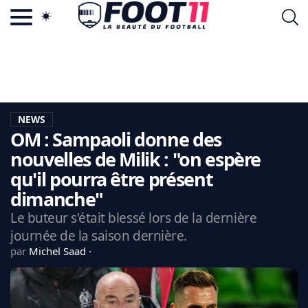
ACTU FOOTBALL POPULAIRE
FOOT11.COM
TAGS
LA TEAM
LA CHARTE
NEWS
VIE PRIVÉE
OM : Sampaoli donne des
CGU
CONTACTEZ-NOUS
nouvelles de Milik : "on espère
qu'il pourra être présent
dimanche"
Le buteur s'était blessé lors de la dernière
MERCATO
journée de la saison dernière.
CDM 2026
par
Michel Saad
EDF
PSG
LIGUE 1
REAL MADRID