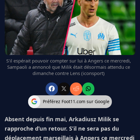
FC BARCELONE
MANCHESTER UNITED
CHELSEA
ARSENAL
BAYERN
L'AVIS DE LA RÉDAC'
S'il espérait pouvoir compter sur lui à Angers ce mercredi,
Sampaoli a annoncé que Milik était désormais attendu ce
dimanche contre Lens (iconsport)
Préférez Foot11.com sur Google
Absent depuis fin mai, Arkadiusz Milik se
rapproche d’un retour. S’il ne sera pas du
déplacement marseillais à Angers ce mercredi