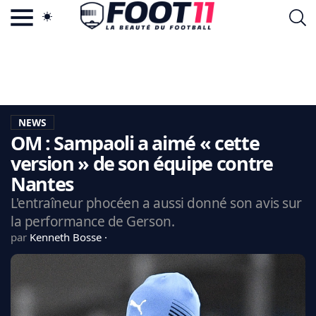
ACTU FOOTBALL POPULAIRE
FOOT11.COM
TAGS
LA TEAM
LA CHARTE
NEWS
VIE PRIVÉE
OM : Sampaoli a aimé « cette
CGU
CONTACTEZ-NOUS
version » de son équipe contre
Nantes
L'entraîneur phocéen a aussi donné son avis sur
la performance de Gerson.
MERCATO
par
Kenneth Bosse
CDM 2026
EDF
PSG
LIGUE 1
REAL MADRID