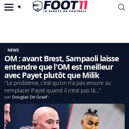
ACTU FOOTBALL POPULAIRE
FOOT11.COM
TAGS
LA TEAM
LA CHARTE
NEWS
VIE PRIVÉE
OM : avant Brest, Sampaoli laisse
CGU
CONTACTEZ-NOUS
entendre que l'OM est meilleur
avec Payet plutôt que Milik
"Le problème, c'est qu'on n'a pas encore su
remplacer Payet quand il n'est pas là..."
MERCATO
par
Douglas De Graaf
CDM 2026
EDF
PSG
LIGUE 1
REAL MADRID