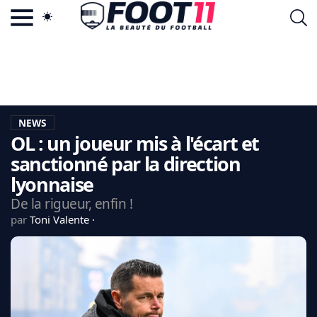
ACTU FOOTBALL POPULAIRE
FOOT11.COM
TAGS
LA TEAM
LA CHARTE
NEWS
VIE PRIVÉE
OL : un joueur mis à l'écart et
CGU
CONTACTEZ-NOUS
sanctionné par la direction
lyonnaise
De la rigueur, enfin !
par
Toni Valente
MERCATO
CDM 2026
EDF
PSG
LIGUE 1
REAL MADRID