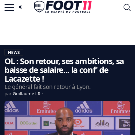
ACTU FOOTBALL POPULAIRE
FOOT11.COM
TAGS
LA TEAM
LA CHARTE
NEWS
VIE PRIVÉE
OL : Son retour, ses ambitions, sa
CGU
CONTACTEZ-NOUS
baisse de salaire... la conf' de
Lacazette !
Le général fait son retour à Lyon.
par
Guillaume LR
MERCATO
CDM 2026
EDF
PSG
LIGUE 1
REAL MADRID