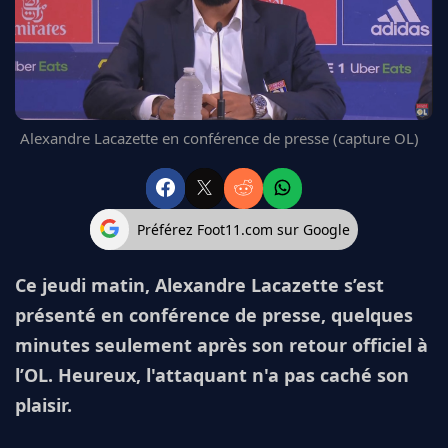
FC BARCELONE
MANCHESTER UNITED
CHELSEA
ARSENAL
BAYERN
Alexandre Lacazette en conférence de presse (capture OL)
L'AVIS DE LA RÉDAC'
Préférez Foot11.com sur Google
Ce jeudi matin, Alexandre Lacazette s’est
présenté en conférence de presse, quelques
minutes seulement après son retour officiel à
l’OL. Heureux, l'attaquant n'a pas caché son
plaisir.