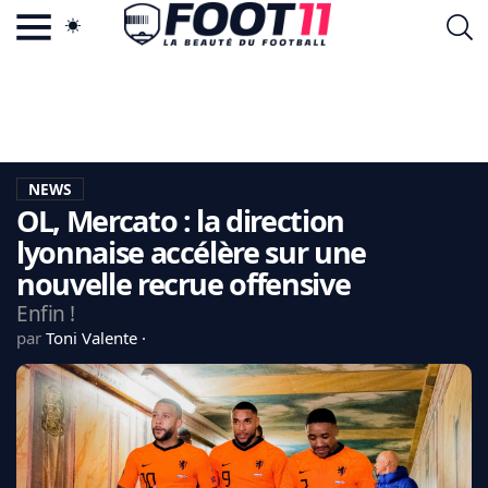
ACTU FOOTBALL POPULAIRE
FOOT11.COM
TAGS
LA TEAM
LA CHARTE
NEWS
VIE PRIVÉE
OL, Mercato : la direction
CGU
CONTACTEZ-NOUS
lyonnaise accélère sur une
nouvelle recrue offensive
Enfin !
par
Toni Valente
MERCATO
CDM 2026
EDF
PSG
LIGUE 1
REAL MADRID