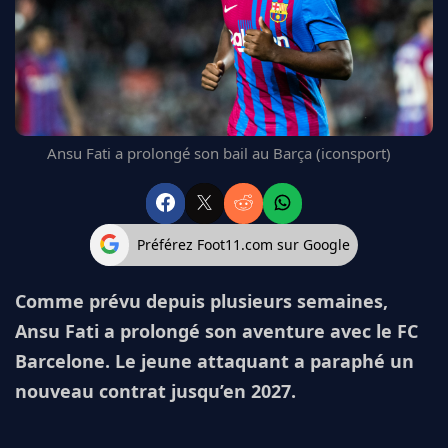
FC BARCELONE
MANCHESTER UNITED
CHELSEA
ARSENAL
BAYERN
L'AVIS DE LA RÉDAC'
Ansu Fati a prolongé son bail au Barça (iconsport)
Préférez Foot11.com sur Google
Comme prévu depuis plusieurs semaines,
Ansu Fati a prolongé son aventure avec le FC
Barcelone. Le jeune attaquant a paraphé un
nouveau contrat jusqu’en 2027.