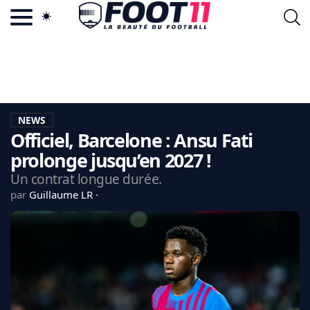
ACTU FOOTBALL POPULAIRE
FOOT11.COM
TAGS
LA TEAM
LA CHARTE
NEWS
VIE PRIVÉE
Officiel, Barcelone : Ansu Fati
CGU
CONTACTEZ-NOUS
prolonge jusqu’en 2027 !
Un contrat longue durée.
par
Guillaume LR
MERCATO
CDM 2026
EDF
PSG
LIGUE 1
REAL MADRID