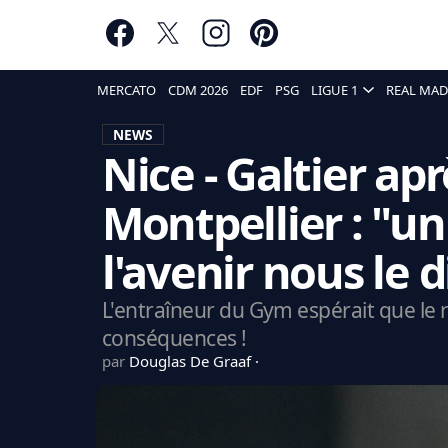
MERCATO
CDM 2026
EDF
PSG
LIGUE 1
REAL MAD
NEWS
Nice - Galtier apr
Montpellier : "un
l'avenir nous le d
L'entraîneur du Gym espérait que le 
conséquences !
par
Douglas De Graaf