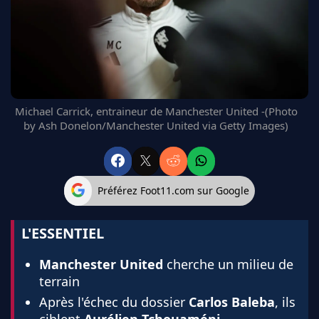
FC BARCELONE
MANCHESTER UNITED
CHELSEA
ARSENAL
BAYERN
L'AVIS DE LA RÉDAC'
Michael Carrick, entraineur de Manchester United -(Photo
by Ash Donelon/Manchester United via Getty Images)
Préférez Foot11.com sur Google
L'ESSENTIEL
Manchester United
cherche un milieu de
terrain
Après l'échec du dossier
Carlos Baleba
, ils
ciblent
Aurélien Tchouaméni