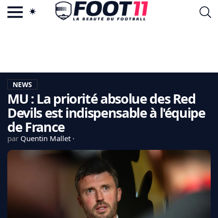
ACTU FOOTBALL POPULAIRE
FOOT11.COM
TAGS
LA TEAM
LA CHARTE
NEWS
VIE PRIVÉE
MU : La priorité absolue des Red
CGU
CONTACTEZ-NOUS
Devils est indispensable à l'équipe
de France
par
Quentin Mallet
MERCATO
CDM 2026
EDF
PSG
LIGUE 1
REAL MADRID