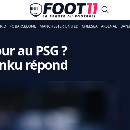
RID
FC BARCELONE
MANCHESTER UNITED
CHELSEA
ARSENAL
BAYE
our au PSG ?
unku répond