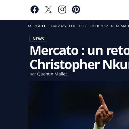
MERCATO
CDM 2026
EDF
PSG
LIGUE 1
REAL MAD
NEWS
Mercato : un ret
Christopher Nk
par
Quentin Mallet