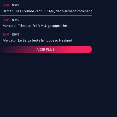
27/07
NEWS
Barça : Jules Koundé vendu 65M€, dénouement imminent
26/07
NEWS
Mercato : Tchouaméni à MU, ça approche !
26/07
NEWS
Mercato : Le Barça tente le nouveau Haaland
VOIR PLUS
26/07
NEWS
Real Madrid : Un socio annonce la date et le transfert de
Yan Diomande
25/07
NEWS
PSG : Après Arsenal, un autre club lâche l'affaire pour
Barcola
24/07
NEWS
Barça : Karim Adeyemi sème déjà la zizanie dans le
vestiaire !
24/07
L'AVIS DE LA RÉDAC'
Real Madrid : Pourquoi l'arrivée de Michael Olise va