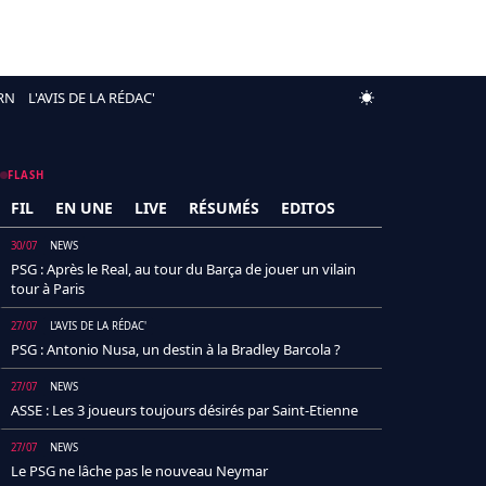
RN
L'AVIS DE LA RÉDAC'
FLASH
FIL
EN UNE
LIVE
RÉSUMÉS
EDITOS
30/07
NEWS
PSG : Après le Real, au tour du Barça de jouer un vilain
tour à Paris
27/07
L'AVIS DE LA RÉDAC'
PSG : Antonio Nusa, un destin à la Bradley Barcola ?
27/07
NEWS
ASSE : Les 3 joueurs toujours désirés par Saint-Etienne
27/07
NEWS
Le PSG ne lâche pas le nouveau Neymar