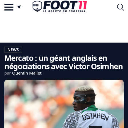
ACTU FOOTBALL POPULAIRE
FOOT11.COM
TAGS
LA TEAM
LA CHARTE
NEWS
VIE PRIVÉE
Mercato : un géant anglais en
CGU
CONTACTEZ-NOUS
négociations avec Victor Osimhen
par
Quentin Mallet
MERCATO
CDM 2026
EDF
PSG
LIGUE 1
REAL MADRID