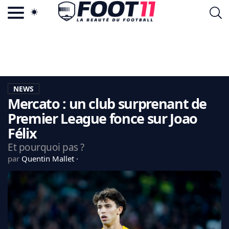
ACTU FOOTBALL POPULAIRE
FOOT11.COM
TAGS
LA TEAM
LA CHARTE
NEWS
VIE PRIVÉE
Mercato : un club surprenant de
CGU
CONTACTEZ-NOUS
Premier League fonce sur Joao
Félix
Et pourquoi pas ?
par
Quentin Mallet
MERCATO
CDM 2026
EDF
PSG
LIGUE 1
REAL MADRID