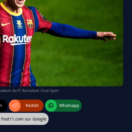
couleurs du FC Barcelone / Icon Sport
m
Reddit
Whatsapp
z Foot11.com sur Google