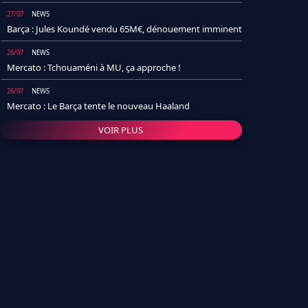
27/07
NEWS
Barça : Jules Koundé vendu 65M€, dénouement imminent
26/07
NEWS
Mercato : Tchouaméni à MU, ça approche !
26/07
NEWS
Mercato : Le Barça tente le nouveau Haaland
VOIR PLUS
26/07
NEWS
Real Madrid : Un socio annonce la date et le transfert de
Yan Diomande
25/07
NEWS
PSG : Après Arsenal, un autre club lâche l'affaire pour
Barcola
24/07
NEWS
Barça : Karim Adeyemi sème déjà la zizanie dans le
vestiaire !
24/07
L'AVIS DE LA RÉDAC'
Real Madrid : Pourquoi l'arrivée de Michael Olise va