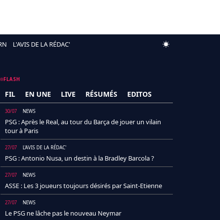
RN
L'AVIS DE LA RÉDAC'
FLASH
FIL
EN UNE
LIVE
RÉSUMÉS
EDITOS
30/07
NEWS
PSG : Après le Real, au tour du Barça de jouer un vilain
tour à Paris
27/07
L'AVIS DE LA RÉDAC'
PSG : Antonio Nusa, un destin à la Bradley Barcola ?
27/07
NEWS
ASSE : Les 3 joueurs toujours désirés par Saint-Etienne
27/07
NEWS
Le PSG ne lâche pas le nouveau Neymar