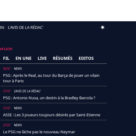
RN
L'AVIS DE LA RÉDAC'
FLASH
FIL
EN UNE
LIVE
RÉSUMÉS
EDITOS
30/07
NEWS
PSG : Après le Real, au tour du Barça de jouer un vilain
tour à Paris
27/07
L'AVIS DE LA RÉDAC'
PSG : Antonio Nusa, un destin à la Bradley Barcola ?
27/07
NEWS
ASSE : Les 3 joueurs toujours désirés par Saint-Etienne
27/07
NEWS
Le PSG ne lâche pas le nouveau Neymar