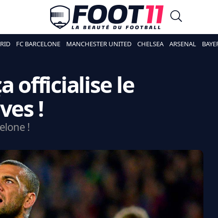
RID
FC BARCELONE
MANCHESTER UNITED
CHELSEA
ARSENAL
BAYE
 officialise le
ves !
elone !