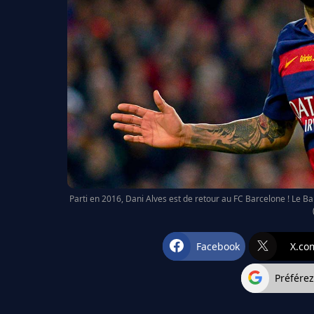
Parti en 2016, Dani Alves est de retour au FC Barcelone ! Le Ba
Facebook
X.co
Préfére