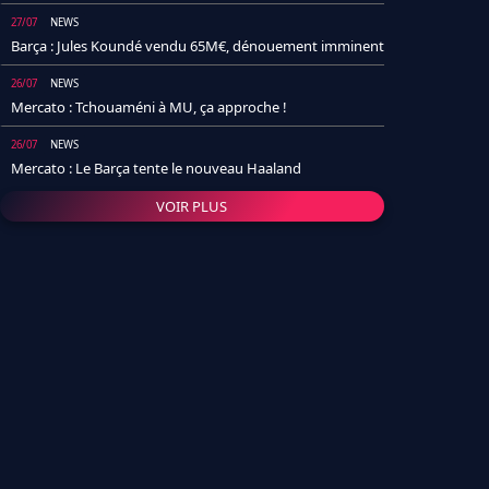
27/07
NEWS
Barça : Jules Koundé vendu 65M€, dénouement imminent
26/07
NEWS
Mercato : Tchouaméni à MU, ça approche !
26/07
NEWS
Mercato : Le Barça tente le nouveau Haaland
VOIR PLUS
26/07
NEWS
Real Madrid : Un socio annonce la date et le transfert de
Yan Diomande
25/07
NEWS
PSG : Après Arsenal, un autre club lâche l'affaire pour
Barcola
24/07
NEWS
Barça : Karim Adeyemi sème déjà la zizanie dans le
vestiaire !
24/07
L'AVIS DE LA RÉDAC'
Real Madrid : Pourquoi l'arrivée de Michael Olise va