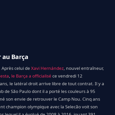
r au Barça
. Après celui de
Xavi Hernández
, nouvel entraîneur,
iesta
,
le Barça a officialisé
ce vendredi 12
ans, le latéral droit arrive libre de tout contrat. Il y a
lub de São Paulo dont il a porté les couleurs à 95
rimé son envie de retrouver le Camp Nou. Cinq ans
ent champion olympique avec la Selecão voit son
ns lequel il a évolué de 2008 à 2016, jouant 391