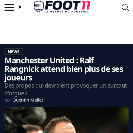
ACTU FOOTBALL POPULAIRE
FOOT11.COM
TAGS
LA TEAM
LA CHARTE
NEWS
VIE PRIVÉE
Manchester United : Ralf
CGU
CONTACTEZ-NOUS
Rangnick attend bien plus de ses
joueurs
Des propos qui devraient provoquer un sursaut
d'orgueil
MERCATO
par
Quentin Mallet
CDM 2026
EDF
PSG
LIGUE 1
REAL MADRID