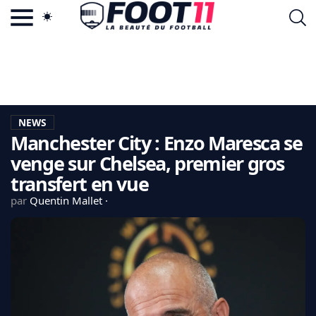
ACTU FOOTBALL POPULAIRE
FOOT11.COM
TAGS
LA TEAM
LA CHARTE
NEWS
VIE PRIVÉE
Manchester City : Enzo Maresca se
CGU
CONTACTEZ-NOUS
venge sur Chelsea, premier gros
transfert en vue
par
Quentin Mallet
MERCATO
CDM 2026
EDF
PSG
LIGUE 1
REAL MADRID